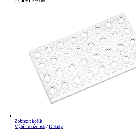
27,00
Kč
bez DPH
Zobrazit košík
Výběr možností
/
Detaily