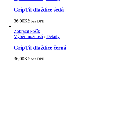
GripTil dlaždice šedá
36,00
Kč
bez DPH
Zobrazit košík
Výběr možností
/
Detaily
GripTil dlaždice černá
36,00
Kč
bez DPH