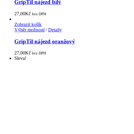
GripTil nájezd bílý
27,00
Kč
bez DPH
Zobrazit košík
Výběr možností
/
Detaily
GripTil nájezd oranžový
27,00
Kč
bez DPH
Sleva!