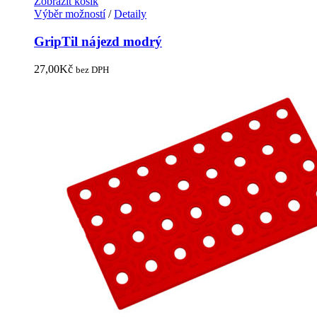
Zobrazit košík
Výběr možností
/
Detaily
GripTil nájezd modrý
27,00
Kč
bez DPH