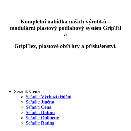
Kompletní nabídka našich výrobků –
modulární plastový podlahový systém GripTil
a
GripFlex, plastové obří hry a příslušenství.
Seřadit:
Cena
Seřadit:
Výchozí třídění
Seřadit:
Jméno
Seřadit:
Cena
Seřadit:
Datum
Seřadit:
Oblíbené
Seřadit:
Rating