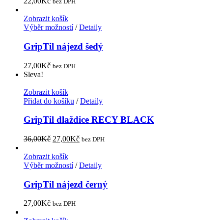
22,00
Kč
bez DPH
Zobrazit košík
Výběr možností
/
Detaily
GripTil nájezd šedý
27,00
Kč
bez DPH
Sleva!
Zobrazit košík
Přidat do košíku
/
Detaily
GripTil dlaždice RECY BLACK
36,00
Kč
27,00
Kč
bez DPH
Zobrazit košík
Výběr možností
/
Detaily
GripTil nájezd černý
27,00
Kč
bez DPH