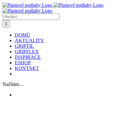
Přeskočit
na
obsah
Hledat:
DOMŮ
AKTUALITY
GRIPTIL
GRIPFLEX
INSPIRACE
ESHOP
KONTAKT
Načítám…