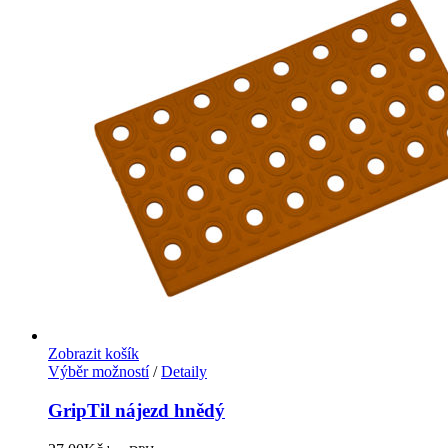
Zobrazit košík
Výběr možností
/
Detaily
GripTil nájezd hnědý