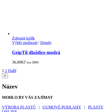
Zobrazit košík
Výběr možností
/
Detaily
GripTil dlaždice modrá
36,00
Kč
bez DPH
1
2
Další
Zavřít
×
Rychlé
zobrazení
Název
produktu
MOHLO BY VÁS ZAJÍMAT
VÝROBA PLASTŮ
|
GUMOVÉ PODLAHY
|
PLASTY
ONLINE