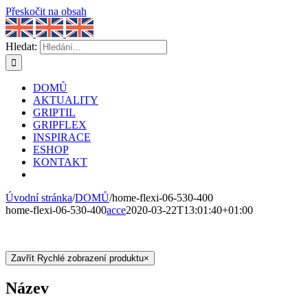
Přeskočit na obsah
Hledat:
DOMŮ
AKTUALITY
GRIPTIL
GRIPFLEX
INSPIRACE
ESHOP
KONTAKT
Úvodní stránka
/
DOMŮ
/
home-flexi-06-530-400
home-flexi-06-530-400
acce
2020-03-22T13:01:40+01:00
Zavřít Rychlé zobrazení produktu
×
Název