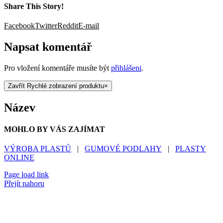
Share This Story!
Facebook
Twitter
Reddit
E-mail
Napsat komentář
Pro vložení komentáře musíte být
přihlášeni
.
Zavřít Rychlé zobrazení produktu
×
Název
MOHLO BY VÁS ZAJÍMAT
VÝROBA PLASTŮ
|
GUMOVÉ PODLAHY
|
PLASTY
ONLINE
Page load link
Přejít nahoru