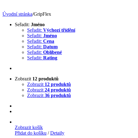
Úvodní stránka
/
GripFlex
Seřadit:
Jméno
Seřadit:
Výchozí třídění
Seřadit:
Jméno
Seřadit:
Cena
Seřadit:
Datum
Seřadit:
Oblíbené
Seřadit:
Rating
Zobrazit
12 produktů
Zobrazit
12 produktů
Zobrazit
24 produktů
Zobrazit
36 produktů
Zobrazit košík
Přidat do košíku
/
Detaily