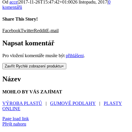
Od
acce
|
2017-11-26T15:47:42+01:00
26 listopadu, 2017
|
0
komentářů
Share This Story!
Facebook
Twitter
Reddit
E-mail
Napsat komentář
Pro vložení komentáře musíte být
přihlášeni
.
Zavřít Rychlé zobrazení produktu
×
Název
MOHLO BY VÁS ZAJÍMAT
VÝROBA PLASTŮ
|
GUMOVÉ PODLAHY
|
PLASTY
ONLINE
Page load link
Přejít nahoru