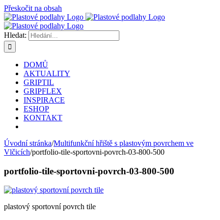
Přeskočit na obsah
Hledat:
DOMŮ
AKTUALITY
GRIPTIL
GRIPFLEX
INSPIRACE
ESHOP
KONTAKT
Úvodní stránka
/
Multifunkční hřiště s plastovým povrchem ve
Vlčicích
/
portfolio-tile-sportovni-povrch-03-800-500
portfolio-tile-sportovni-povrch-03-800-500
plastový sportovní povrch tile