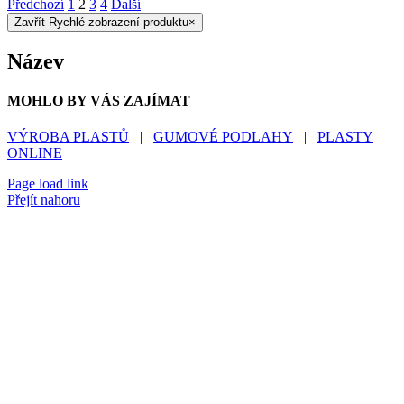
Předchozí
1
2
3
4
Další
Zavřít Rychlé zobrazení produktu
×
Název
MOHLO BY VÁS ZAJÍMAT
VÝROBA PLASTŮ
|
GUMOVÉ PODLAHY
|
PLASTY
ONLINE
Page load link
Přejít nahoru