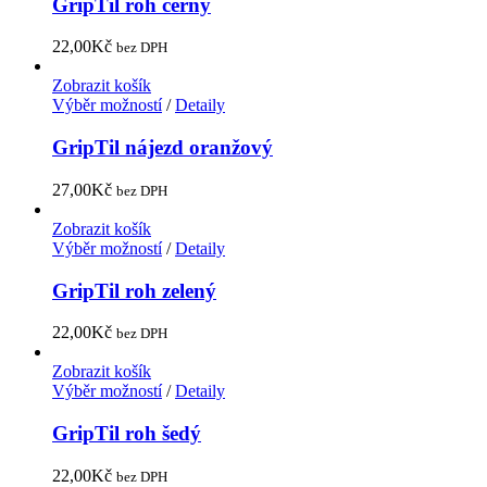
GripTil roh černý
22,00
Kč
bez DPH
Zobrazit košík
Výběr možností
/
Detaily
GripTil nájezd oranžový
27,00
Kč
bez DPH
Zobrazit košík
Výběr možností
/
Detaily
GripTil roh zelený
22,00
Kč
bez DPH
Zobrazit košík
Výběr možností
/
Detaily
GripTil roh šedý
22,00
Kč
bez DPH