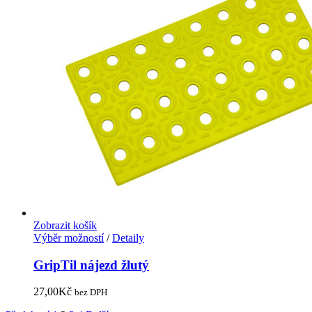
Zobrazit košík
Výběr možností
/
Detaily
GripTil nájezd žlutý
27,00
Kč
bez DPH