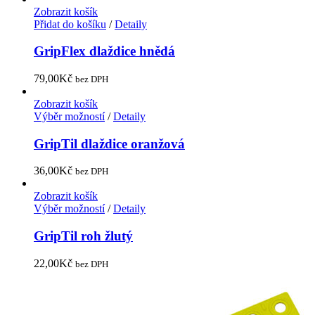
Zobrazit košík
Přidat do košíku
/
Detaily
GripFlex dlaždice hnědá
79,00
Kč
bez DPH
Zobrazit košík
Výběr možností
/
Detaily
GripTil dlaždice oranžová
36,00
Kč
bez DPH
Zobrazit košík
Výběr možností
/
Detaily
GripTil roh žlutý
22,00
Kč
bez DPH