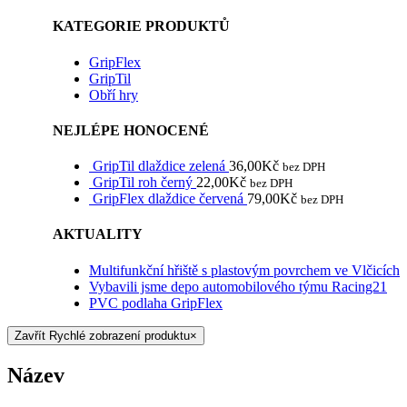
KATEGORIE PRODUKTŮ
GripFlex
GripTil
Obří hry
NEJLÉPE HONOCENÉ
GripTil dlaždice zelená
36,00
Kč
bez DPH
GripTil roh černý
22,00
Kč
bez DPH
GripFlex dlaždice červená
79,00
Kč
bez DPH
AKTUALITY
Multifunkční hřiště s plastovým povrchem ve Vlčicích
Vybavili jsme depo automobilového týmu Racing21
PVC podlaha GripFlex
Zavřít Rychlé zobrazení produktu
×
Název