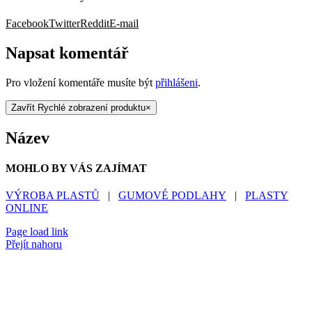
Facebook
Twitter
Reddit
E-mail
Napsat komentář
Pro vložení komentáře musíte být
přihlášeni
.
Zavřít Rychlé zobrazení produktu
×
Název
MOHLO BY VÁS ZAJÍMAT
VÝROBA PLASTŮ
|
GUMOVÉ PODLAHY
|
PLASTY
ONLINE
Page load link
Přejít nahoru